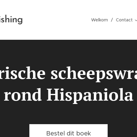
ishing
Welkom
Contact
rische scheepsw
rond Hispaniola
Bestel dit boek