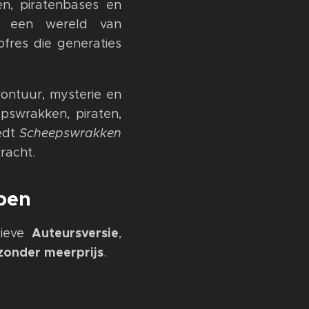
en, piratenbases en
or een wereld van
fres die generaties
avontuur, mysterie en
pswrakken, piraten,
iedt
Scheepswrakken
racht.
pen
Auteursversie
sieve
,
zonder meerprijs
.