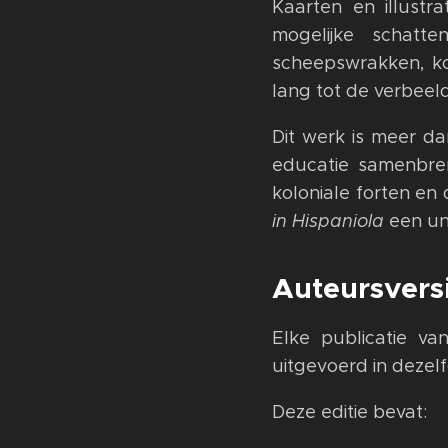
Kaarten en illustr
mogelijke schatt
scheepswrakken, ko
lang tot de verbeel
Dit werk is meer dan
educatie samenbren
koloniale forten en
in Hispaniola
een uni
Auteursvers
Elke publicatie va
uitgevoerd in dezel
Deze editie bevat: