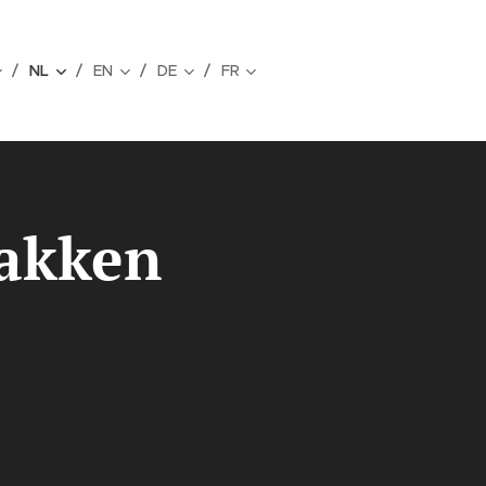
NL
EN
DE
FR
rakken