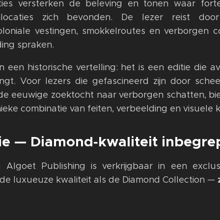
aties versterken de beleving en tonen waar fort
enlocaties zich bevonden. De lezer reist do
loniale vestingen, smokkelroutes en verborgen co
ding spraken.
 een historische vertelling: het is een editie die 
gt. Voor lezers die gefascineerd zijn door schee
 de eeuwige zoektocht naar verborgen schatten, b
eke combinatie van feiten, verbeelding en visuele k
ie — Diamond‑kwaliteit inbegre
n Algoet Publishing is verkrijgbaar in een exclu
fde luxueuze kwaliteit als de Diamond Collection —