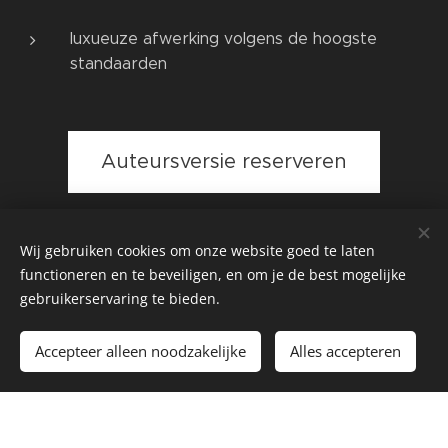
luxueuze afwerking volgens de hoogste
standaarden
Auteursversie reserveren
Wij gebruiken cookies om onze website goed te laten
functioneren en te beveiligen, en om je de best mogelijke
gebruikerservaring te bieden.
Gaëtan Algoet
Accepteer alleen noodzakelijke
Alles accepteren
Mogelijk gemaakt door
Webnode
Cookies
Begin
Maak een gratis website.